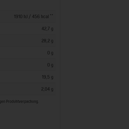
**
1910 kJ / 456 kcal
42,7 g
28,2 g
0 g
0 g
19,5 g
2,04 g
ligen Produktverpackung.