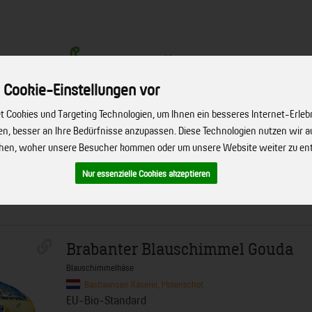
 Cookie-Einstellungen vor
 Cookies und Targeting Technologien, um Ihnen ein besseres Internet-Erleb
Produkt
hen, besser an Ihre Bedürfnisse anzupassen. Diese Technologien nutzen wir
ehen, woher unsere Besucher kommen oder um unsere Website weiter zu en
ERVICE
FIRMENSERVICE
REZEPTE
BIO-HÖFE
ÜBER UNS
Nur essenzielle Cookies akzeptieren
Brabanter Blauschimmel Gouda
Blauschimmelkäse
Bastiaansen Käserei, Molenschot
EU-Bio-Standard