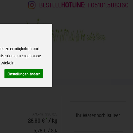
BESTELL
HOTLINE
: T.05101.588360
nis zu ermöglichen und
 außerdem um Ergebnisse
twickeln.
KONTAKT
Einstellungen ändern
Art.-Nr. 330725
Ihr Warenkorb ist leer.
*
28,90 €
/ kg
5,78 € / Stk