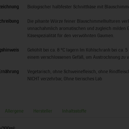
zeichnung
Biologischer halbfester Schnittkäse mit Blauschimm
chreibung
Die pikante Würze feiner Blauschimmelkulturen ver
unnachahmlich aromatischen und zugleich milden 
Käsespezialität für den verwöhnten Gaumen.
gshinweis
Gekühlt bei ca. 8 °C lagern Im Kühlschrank bei ca. 5 
einem verschlossenen Gefäß, um Austrocknung zu v
Ernährung
Vegetarisch, ohne Schweinefleisch, ohne Rindfleis
NICHT verzehrbar, Ohne tierisches Lab
Allergene
Hersteller
Inhaltsstoffe
g/100ml: