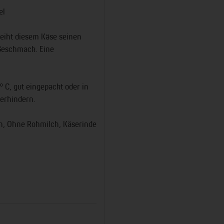
el
leiht diesem Käse seinen
Geschmack. Eine
° C, gut eingepackt oder in
erhindern.
ch, Ohne Rohmilch, Käserinde