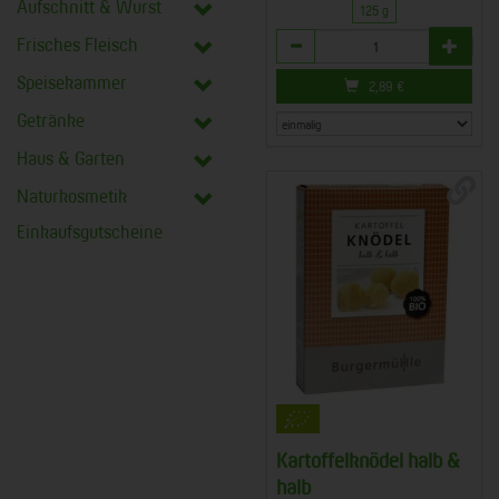
Aufschnitt & Wurst
125 g
Anzahl
Frisches Fleisch
Speisekammer
2,89
€
Getränke
Haus & Garten
Naturkosmetik
Einkaufsgutscheine
Kartoffelknödel halb &
halb