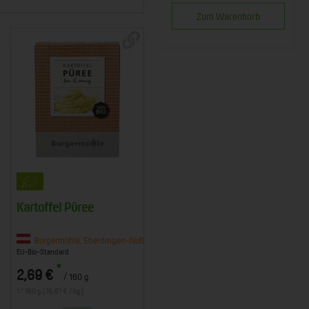
Zum Warenkorb
Kartoffel Püree
Burgermühle, Eberdingen-Nußdorf
EU-Bio-Standard
*
2,69 €
/ 160 g
1 * 160 g (16,81 € / kg)