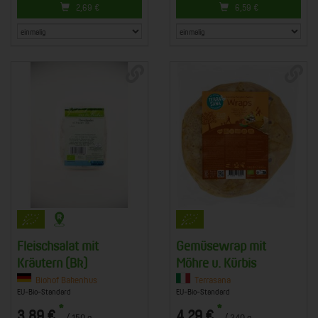
2,69
€
6,59
€
Fleischsalat mit
Gemüsewrap mit
Kräutern (Bk)
Möhre u. Kürbis
Biohof Bakenhus
Terrasana
EU-Bio-Standard
EU-Bio-Standard
*
*
3,89 €
4,29 €
/ 150 g
/ 240 g