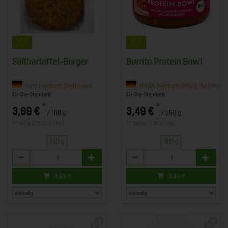
Süßkartoffel-Burger
Burrito Protein Bowl
Soto Feinkost, Breitbrunn
NABA Feinkost GmbH, Apfelring 1
EU-Bio-Standard
EU-Bio-Standard
*
*
3,69 €
3,49 €
/ 160 g
/ 350 g
1 * 160 g (23,06 € / kg)
1 * 350 g (9,97 € / kg)
160 g
350 g
Anzahl
Anzahl
3,69
€
3,49
€