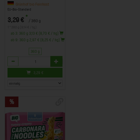
Grünhof bio Feinkost
EU-Bio-Standard
*
3,29 €
/ 360 g
1 * 360 g (9,14 € / kg)
ab 3: 360 g 3,13 € (8,70 € / kg)
ab 9: 360 g 2,97 € (8,25 € / kg)
360 g
Anzahl
3,29
€