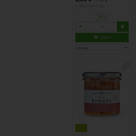
1 * 150 g (17,93 € / kg)
150 g
Anzahl
2,69
€