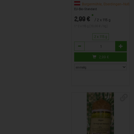
Burgermühle, Eberdingen-Nußdor
EU-Bio-Standard
*
2,99 €
/ 2 x 115 g
1 * 2 x 115 g (13,00 € / kg)
2 x 115 g
Anzahl
2,99
€