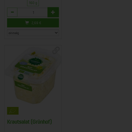
160 g
Anzahl
2,69
€
Krautsalat (Grünhof)