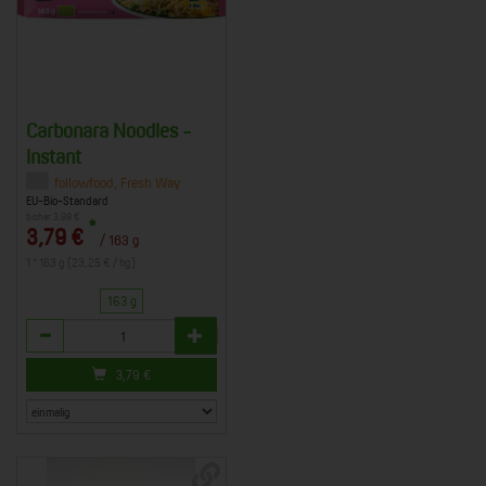
Carbonara Noodles -
Instant
, 99100 Gierstädt
followfood, Fresh Way
EU-Bio-Standard
bisher 3,99 €
*
3,79 €
/ 163 g
1 * 163 g (23,25 € / kg)
163 g
Anzahl
3,79
€