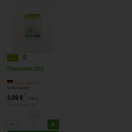
Fleischsalat (Bk)
Biohof Bakenhus
EU-Bio-Standard
*
3,89 €
/ 150 g
1 * 150 g (25,93 € / kg)
150 g
Anzahl