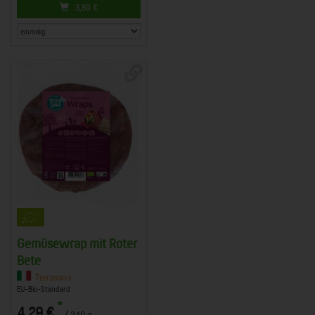
3,89
€
Gemüsewrap mit Roter
Bete
Terrasana
EU-Bio-Standard
*
4,29 €
/ 240 g