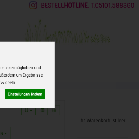
BESTELL
HOTLINE
: T.05101.588360
nis zu ermöglichen und
KONTAKT
 außerdem um Ergebnisse
twickeln.
Einstellungen ändern
Ihr Warenkorb ist leer.
le