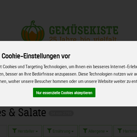
Produkt
 Cookie-Einstellungen vor
 Cookies und Targeting Technologien, um Ihnen ein besseres Internet-Erleb
ERVICE
FIRMENSERVICE
REZEPTE
BIO-HÖFE
ÜBER UNS
hen, besser an Ihre Bedürfnisse anzupassen. Diese Technologien nutzen wir
ehen, woher unsere Besucher kommen oder um unsere Website weiter zu en
Nur essenzielle Cookies akzeptieren
s & Salate
34 von 2795
Hersteller
Ernährung
Allergene
Merkma