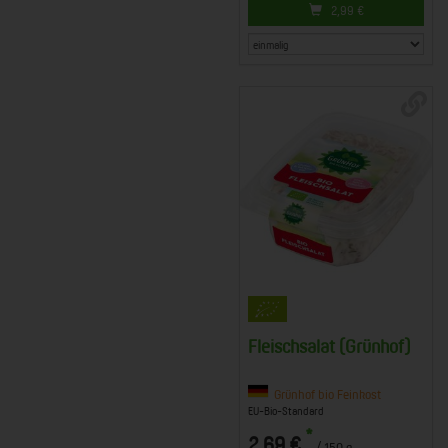
2,99
€
Fleischsalat (Grünhof)
Grünhof bio Feinkost
EU-Bio-Standard
*
2,69 €
/ 150 g