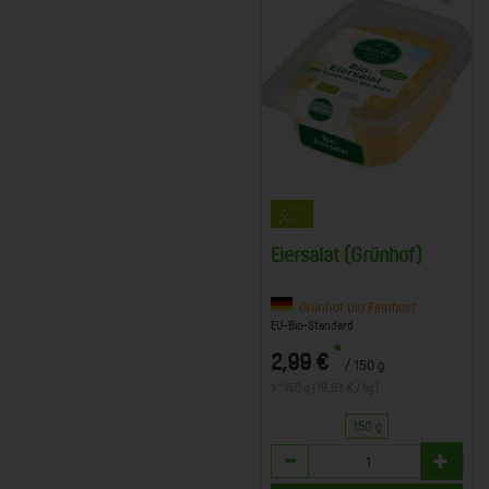
Eiersalat (Grünhof)
Grünhof bio Feinkost
EU-Bio-Standard
*
2,99 €
/ 150 g
1 * 150 g (19,93 € / kg)
150 g
Anzahl