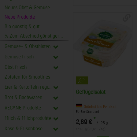
Neues Obst & Gemüse
Neue Produkte
Bio günstig & gut
% Zum Abschied günstiger %
Gemüse- & Obstkisten
Gemüse frisch
Obst frisch
Zutaten für Smoothies
Eier & Kartoffeln regional
Geflügelsalat
Brot & Backwaren
Grünhof bio Feinkost
VEGANE Produkte
EU-Bio-Standard
Milch & Milchprodukte
*
2,89 €
/ 125 g
Käse & Frischkäse
1 * 125 g (23,12 € / kg)