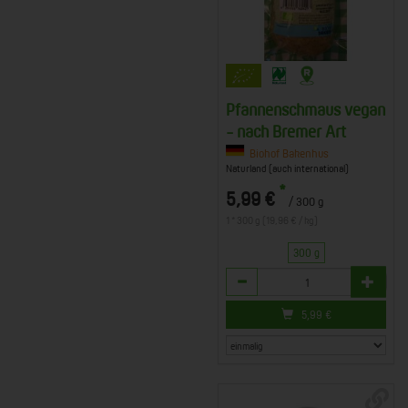
Pfannenschmaus vegan
- nach Bremer Art
Biohof Bakenhus
Naturland (auch international)
*
5,99 €
/ 300 g
1 * 300 g (19,96 € / kg)
300 g
Anzahl
5,99
€