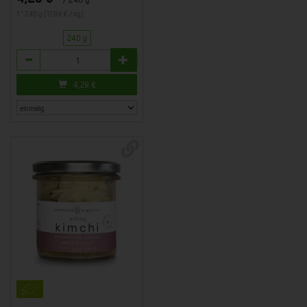
1 * 240 g (17,89 € / kg)
240 g
Anzahl
4,29
€