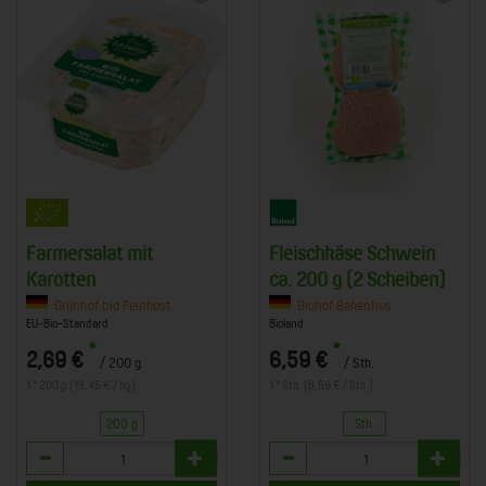
Farmersalat mit
Fleischkäse Schwein
Karotten
ca. 200 g (2 Scheiben)
Grünhof bio Feinkost
Biohof Bakenhus
EU-Bio-Standard
Bioland
*
*
2,69 €
6,59 €
/ 200 g
/ Stk.
1 * 200 g (13,45 € / kg)
1 * Stk. (6,59 € / Stk.)
200 g
Stk.
Anzahl
Anzahl