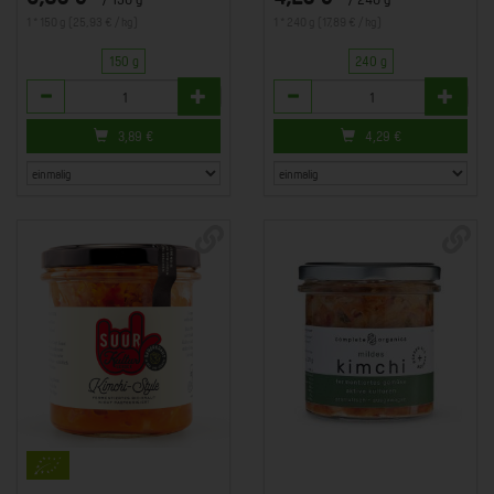
1 * 150 g (25,93 € / kg)
1 * 240 g (17,89 € / kg)
150 g
240 g
Anzahl
Anzahl
3,89
€
4,29
€