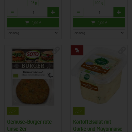
125 g
160 g
Anzahl
Anzahl
2,99
€
3,69
€
Gemüse-Burger rote
Kartoffelsalat mit
Linse 2er
Gurke und Mayonnaise