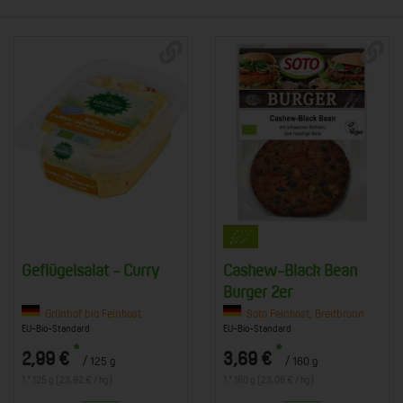
Geflügelsalat - Curry
Cashew-Black Bean
Burger 2er
Grünhof bio Feinkost
Soto Feinkost, Breitbrunn
EU-Bio-Standard
EU-Bio-Standard
*
*
2,99 €
3,69 €
/ 125 g
/ 160 g
1 * 125 g (23,92 € / kg)
1 * 160 g (23,06 € / kg)