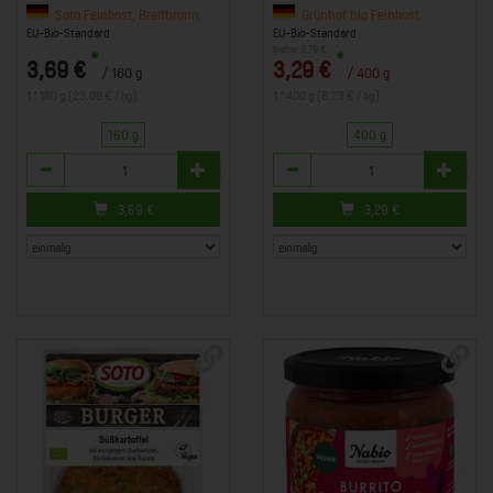
f
Soto Feinkost, Breitbrunn
Grünhof bio Feinkost
EU-Bio-Standard
EU-Bio-Standard
bisher 3,79 €
*
*
3,69 €
3,29 €
/ 160 g
/ 400 g
1 * 160 g (23,06 € / kg)
1 * 400 g (8,23 € / kg)
160 g
400 g
Anzahl
Anzahl
3,69
€
3,29
€