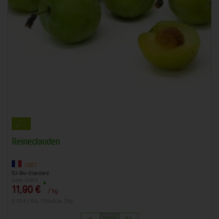
Reineclauden
CBET
EU-Bio-Standard
bisher 13,99 €
*
11,90 €
/ kg
0,30 € / Stk, 1 Stück ca. 25g
g
Stück
Kg