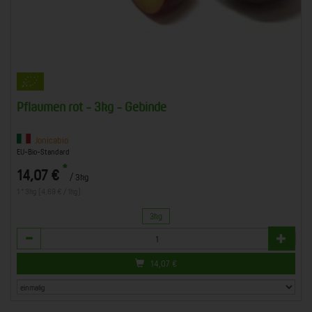
Pflaumen rot - 3kg - Gebinde
Jonicabio
EU-Bio-Standard
*
14,07 €
/ 3kg
1 * 3kg (4,69 € / 1kg)
3kg
Anzahl
14,07
€