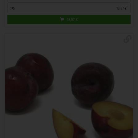
*
3kg
18,57 €
18,57
€