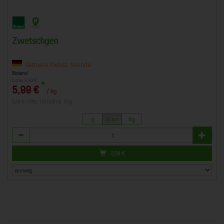
Zwetschgen
Gärtnerei Kiebitz, Sehnde
Bioland
bisher 6,99 €
*
5,99 €
/ kg
0,18 € / Stk, 1 Stück ca. 30g
g
Stück
Kg
Anzahl
0,18
€