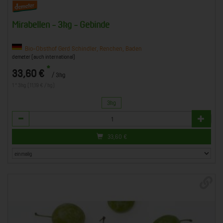
Mirabellen - 3kg - Gebinde
Bio-Obsthof Gerd Schindler, Renchen, Baden
demeter (auch international)
*
33,60 €
/ 3kg
1 * 3kg (11,19 € / kg)
3kg
Anzahl
33,60
€