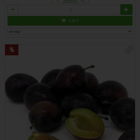
Anzahl
0,30
€