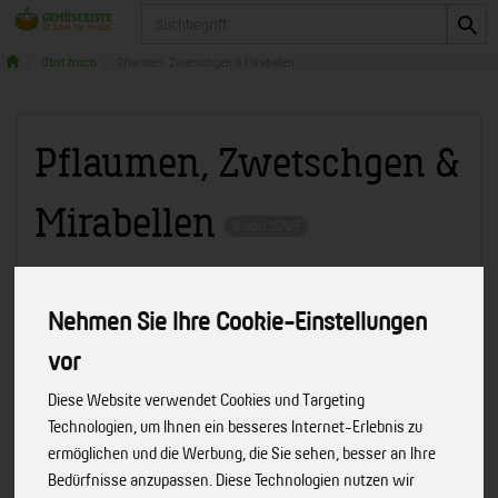
Produkt
Obst frisch
Pflaumen, Zwetschgen & Mirabellen
Pflaumen, Zwetschgen &
Mirabellen
9 von 2795
Nehmen Sie Ihre Cookie-Einstellungen
vor
Hersteller
Allergene
Merkmale
Diese Website verwendet Cookies und Targeting
Technologien, um Ihnen ein besseres Internet-Erlebnis zu
ermöglichen und die Werbung, die Sie sehen, besser an Ihre
Bedürfnisse anzupassen. Diese Technologien nutzen wir