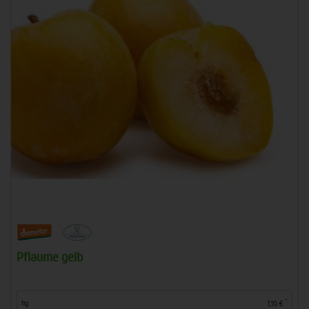
Pflaume gelb
*
kg
1,10 €