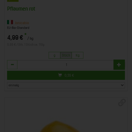
Pflaumen rot
Jonicabio
EU-Bio-Standard
*
4,99 €
/ kg
0,55 € / Stk, 1 Stück ca. 110g
g
Stück
Kg
Anzahl
0,55
€