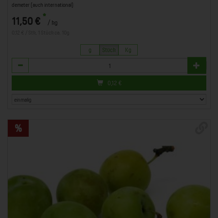
demeter (auch international)
*
11,50 €
/ kg
0,12 € / Stk, 1 Stück ca. 10g
g
Stück
Kg
Anzahl
0,12
€