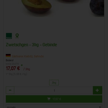
Zwetschgen - 3kg - Gebinde
Gärtnerei Kiebitz, Sehnde
Bioland
bisher 20,07 €
*
17,07 €
/ 3kg
1 * 3kg (5,68 € / kg)
3kg
Anzahl
17,07
€