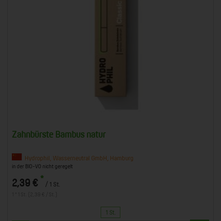
Zahnbürste Bambus natur
Hydrophil, Wasserneutral GmbH, Hamburg
in der BIO-VO nicht geregelt
*
2,39 €
/ 1 St.
1 * 1 St. (2,39 € / St.)
1 St.