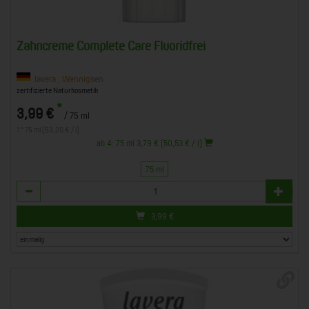
Zahncreme Complete Care Fluoridfrei
lavera , Wennigsen
zertifizierte Naturkosmetik
*
3,99 €
/ 75 ml
1 * 75 ml (53,20 € / l)
ab 4: 75 ml 3,79 € (50,53 € / l)
75 ml
Anzahl
3,99
€