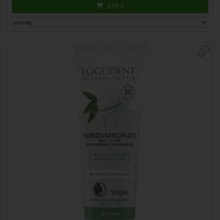
5,99
€