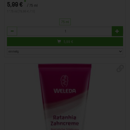
*
5,99 €
/ 75 ml
1 * 75 ml (79,86 € / 1 l)
75 ml
Anzahl
5,99
€