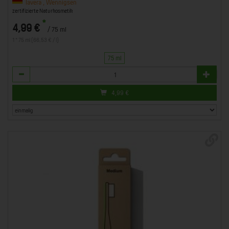
lavera , Wennigsen
zertifizierte Naturkosmetik
*
4,99 €
/ 75 ml
1 * 75 ml (66,53 € / l)
75 ml
Anzahl
4,99
€