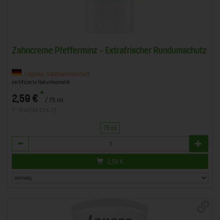
Zahncreme Pfefferminz - Extrafrischer Rundumschutz
Logona, Salzhemmendorf
zertifizierte Naturkosmetik
*
2,59 €
/ 75 ml
1 * 75 ml (34,53 € / l)
75 ml
Anzahl
2,59
€