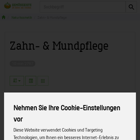
Produkt
Naturkosmetik
Zahn- & Mundpflege
Zahn- & Mundpflege
10 von 2797
Nehmen Sie Ihre Cookie-Einstellungen
Hersteller
Ernährung
Allergene
vor
Merkmale
Diese Website verwendet Cookies und Targeting
Technologien, um Ihnen ein besseres Internet-Erlebnis zu