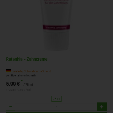
Ratanhia - Zahncreme
Weleda, Schwäbisch-Gmünd
zertifizierte Naturkosmetik
*
5,99 €
/ 75 ml
1 * 75 ml (79,86 € / kg)
75 ml
Anzahl