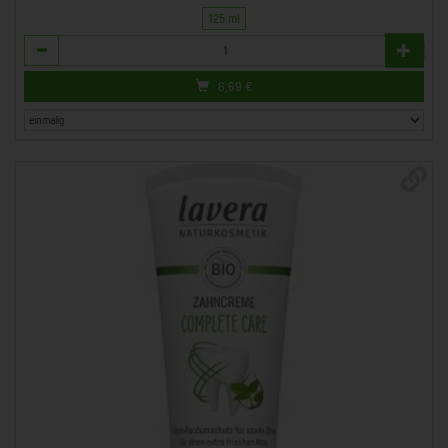
125 ml
Anzahl
6,69
€