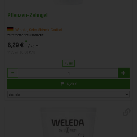
Pflanzen-Zahngel
Weleda, Schwäbisch-Gmünd
zertifizierte Naturkosmetik
*
6,29 €
/ 75 ml
1 * 75 ml (83,86 € / l)
75 ml
Anzahl
6,29
€