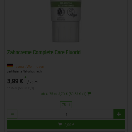
Zahncreme Complete Care Fluorid
lavera , Wennigsen
zertifizierte Naturkosmetik
*
3,99 €
/ 75 ml
1 * 75 ml (53,20 € / l)
ab 4: 75 ml 3,79 € (50,53 € / l)
75 ml
Anzahl
3,99
€