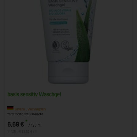
basis sensitiv Waschgel
lavera , Wennigsen
zertifizierte Naturkosmetik
*
6,69 €
/ 125 ml
1 * 125 ml (53,52 € / l)