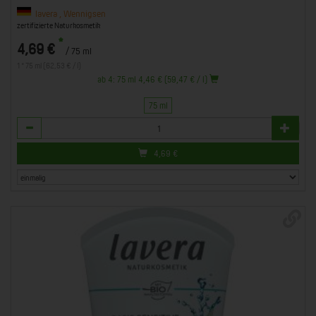
lavera , Wennigsen
zertifizierte Naturkosmetik
*
4,69 €
/ 75 ml
1 * 75 ml (62,53 € / l)
ab 4: 75 ml 4,46 € (59,47 € / l)
75 ml
Anzahl
4,69
€