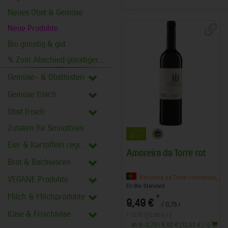
Neues Obst & Gemüse
Neue Produkte
Bio günstig & gut
% Zum Abschied günstiger %
Gemüse- & Obstkisten
Gemüse frisch
Obst frisch
Zutaten für Smoothies
Eier & Kartoffeln regional
Amoreira da Torre rot
Brot & Backwaren
Amoreira da Torre-Montemor, Ale
VEGANE Produkte
EU-Bio-Standard
Milch & Milchprodukte
*
9,49 €
/ 0,75 l
Käse & Frischkäse
1 * 0,75 l (12,65 € / l)
ab 6: 0,75 l 9,02 € (12,02 € / l)