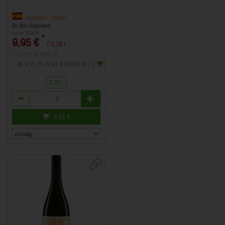
Bujanda - Oyon
EU-Bio-Standard
bisher 10,95 €
*
9,95 €
/ 0,75 l
1 * 0,75 l (13,26 € / l)
ab 6: 0,75 l 9,45 € (12,60 € / l)
0,75 l
Anzahl
9,95
€