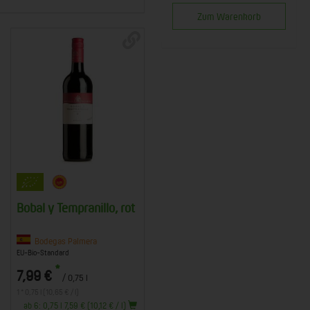
Zum Warenkorb
Bobal y Tempranillo, rot
Bodegas Palmera
EU-Bio-Standard
*
7,99 €
/ 0,75 l
1 * 0,75 l (10,65 € / l)
ab 6: 0,75 l 7,59 € (10,12 € / l)