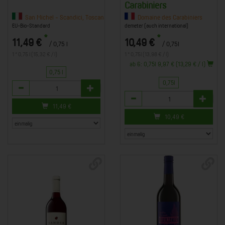
Carabiniers
iste Soula, Sauveterre-de-Guyenne
San Michel - Scandici, Toscana
Domaine des Carabiniers
EU-Bio-Standard
demeter (auch international)
*
*
11,49 €
10,49 €
/ 0,75 l
/ 0,75l
1 * 0,75 l (15,32 € / l)
1 * 0,75l (13,98 € / l)
ab 6: 0,75l 9,97 € (13,29 € / l)
0,75 l
0,75l
Anzahl
Anzahl
11,49
€
10,49
€