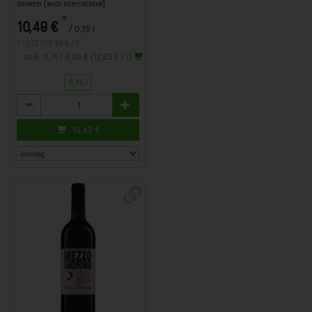
demeter (auch international)
*
10,49 €
/ 0,75 l
1 * 0,75 l (13,98 € / l)
ab 6: 0,75 l 9,49 € (12,65 € / l)
0,75 l
Anzahl
10,49
€