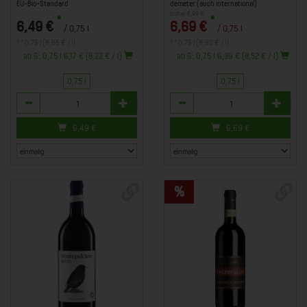
EU-Bio-Standard
demeter (auch international)
bisher 6,99 €
*
*
6,49 €
6,69 €
/ 0,75 l
/ 0,75 l
1 * 0,75 l (8,65 € / l)
1 * 0,75 l (8,92 € / l)
ab 6: 0,75 l 6,17 € (8,22 € / l)
ab 6: 0,75 l 6,39 € (8,52 € / l)
0,75 l
0,75 l
Anzahl
Anzahl
6,49
€
6,69
€