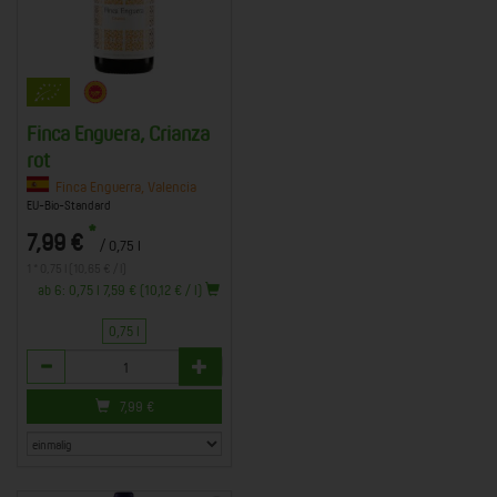
Finca Enguera, Crianza
rot
Finca Enguerra, Valencia
EU-Bio-Standard
*
7,99 €
/ 0,75 l
1 * 0,75 l (10,65 € / l)
ab 6: 0,75 l 7,59 € (10,12 € / l)
0,75 l
Anzahl
7,99
€