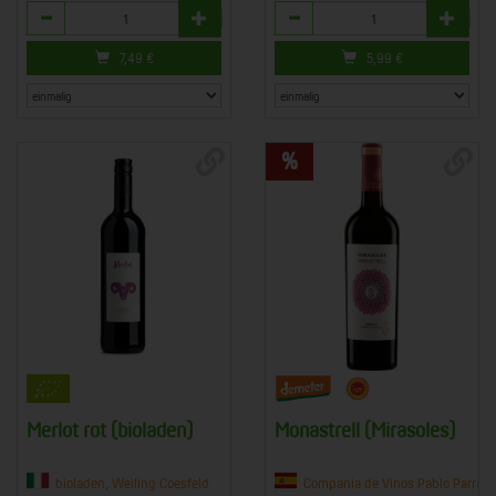
Anzahl
Anzahl
7,49
€
5,99
€
Merlot rot (bioladen)
Monastrell (Mirasoles)
bioladen, Weiling Coesfeld
Compania de Vinos Pablo Parra