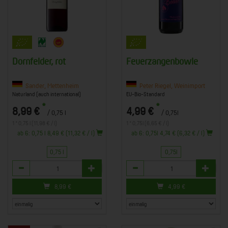
Dornfelder, rot
Feuerzangenbowle
Sander, Mettenheim
Peter Riegel, Weinimport
Naturland (auch international)
EU-Bio-Standard
*
*
8,99 €
4,99 €
/ 0,75 l
/ 0,75l
1 * 0,75 l (11,98 € / l)
1 * 0,75l (6,65 € / l)
ab 6: 0,75 l 8,49 € (11,32 € / l)
ab 6: 0,75l 4,74 € (6,32 € / l)
0,75 l
0,75l
Anzahl
Anzahl
8,99
€
4,99
€