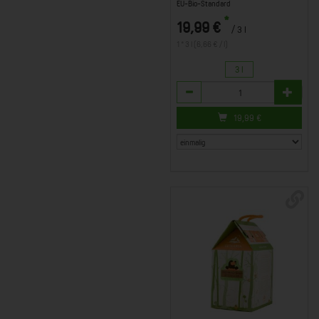
EU-Bio-Standard
*
19,99 €
/ 3 l
1 * 3 l (6,66 € / l)
3 l
Anzahl
19,99
€