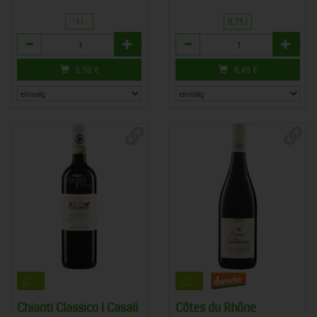
1 l
0,75 l
Anzahl
Anzahl
6,59
€
8,49
€
Chianti Classico I Casali
Côtes du Rhône