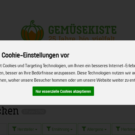
Produkt
 Cookie-Einstellungen vor
 Cookies und Targeting Technologien, um Ihnen ein besseres Internet-Erleb
ERVICE
FIRMENSERVICE
REZEPTE
BIO-HÖFE
ÜBER UNS
hen, besser an Ihre Bedürfnisse anzupassen. Diese Technologien nutzen wir
ehen, woher unsere Besucher kommen oder um unsere Website weiter zu en
Nur essenzielle Cookies akzeptieren
ocken
37 von 2792
Hersteller
Ernährung
Allergene
Merkma