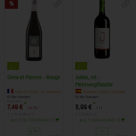
Gens et Pierres - Rouge
Julian, rot -
Mehrwegflasche
Gens et Pierres, St. Clemennt
bioladen, Weiling Coesfeld
EU-Bio-Standard
EU-Bio-Standard
bisher 7,99 €
*
*
7,49 €
5,99 €
/ 0,75 l
/ 1 l
1 * 0,75 l (9,98 € / l)
1 * 1 l (5,99 € / l)
ab 6: 0,75 l 7,12 € (9,49 € / l)
ab 6: 1 l 5,69 € (5,69 € / l)
0,75 l
1 l