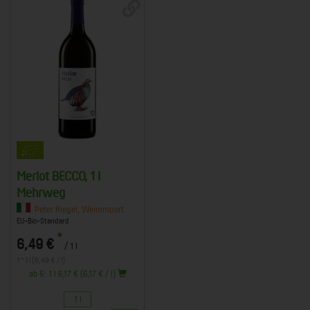
Merlot BECCO, 1 l
Mehrweg
Peter Riegel, Weinimport
EU-Bio-Standard
*
6,49 €
/ 1 l
1 * 1 l (6,49 € / l)
ab 6: 1 l 6,17 € (6,17 € / l)
1 l