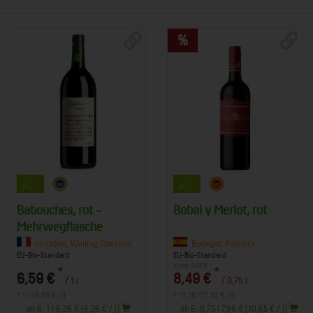
Babouches, rot -
Bobal y Merlot, rot
Mehrwegflasche
ntejo
bioladen, Weiling Coesfeld
Bodegas Palmera
EU-Bio-Standard
EU-Bio-Standard
bisher 8,99 €
*
*
6,59 €
8,49 €
/ 1 l
/ 0,75 l
1 * 1 l (6,59 € / l)
1 * 0,75 l (11,32 € / l)
ab 6: 1 l 6,26 € (6,26 € / l)
ab 6: 0,75 l 7,99 € (10,65 € / l)