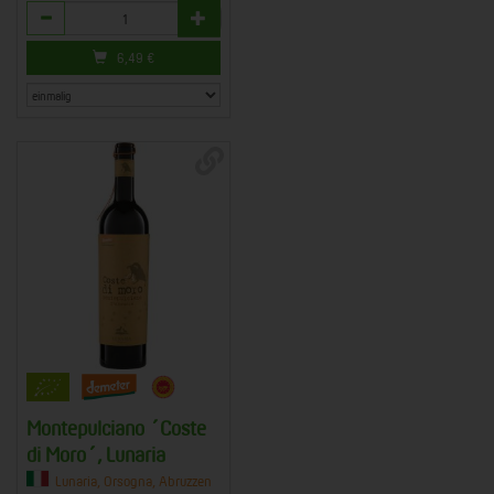
Anzahl
6,49
€
Montepulciano ´Coste
di Moro´, Lunaria
Lunaria, Orsogna, Abruzzen