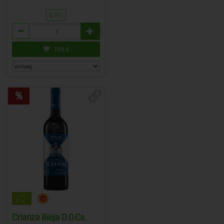
0,75 l
Anzahl
7,99
€
Crianza Rioja D.O.Ca.