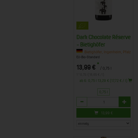
Dark Chocolate Réserve
- Bietighöfer
Bietighöfer, Ingenheim, Pfalz
EU-Bio-Standard
*
13,99 €
/ 0,75 l
1 * 0,75 l (18,65 € / l)
ab 6: 0,75 l 13,29 € (17,72 € / l)
0,75 l
Anzahl
13,99
€