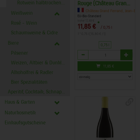
Rotwein halbtrocken, lieblich
Rouge (Château Grand
Ferrand)
Château Grand Ferrand, Jean-Bapt
Weißwein
EU-Bio-Standard
bisher 12,49 €
Rosé - Wein
*
11,85 €
/ 0,75 l
Schaumweine & Cidre
1 * 0,75 l (15,80 € / l)
Biere
0,75 l
Pilsener
Anzahl
Weizen, Altbier & Dunkles
11,85
€
Alkoholfrei & Radler
Bier Spezialitäten
Aperitif, Cocktaik, Schnaps & Likör
Haus & Garten
Naturkosmetik
Einkaufsgutscheine