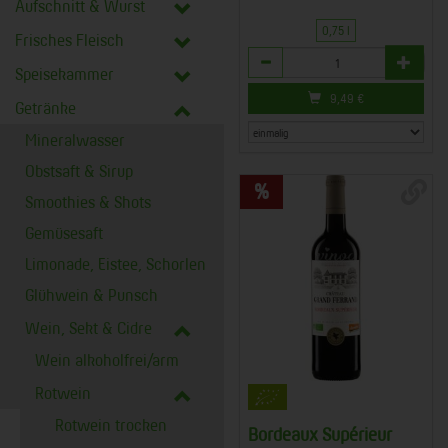
Aufschnitt & Wurst
0,75 l
Frisches Fleisch
Anzahl
Speisekammer
9,49
€
Getränke
Mineralwasser
Obstsaft & Sirup
Smoothies & Shots
Gemüsesaft
Limonade, Eistee, Schorlen
Glühwein & Punsch
Wein, Sekt & Cidre
Wein alkoholfrei/arm
Rotwein
Rotwein trocken
Bordeaux Supérieur