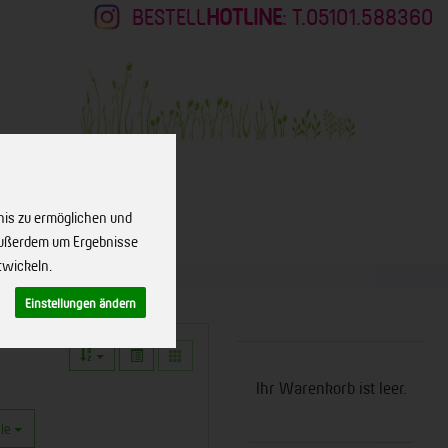
BESTELL
HOTLINE
: T.05101.588360
nis zu ermöglichen und
KONTAKT
 außerdem um Ergebnisse
twickeln.
Einstellungen ändern
Ihr Warenkorb ist leer.
le