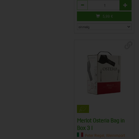
Anzahl
5,99
€
Merlot Osteria Bag in
Box 3 l
Peter Riegel, Weinimport