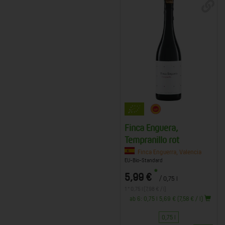
Finca Enguera,
Tempranillo rot
Finca Enguerra, Valencia
EU-Bio-Standard
*
5,99 €
/ 0,75 l
1 * 0,75 l (7,98 € / l)
ab 6: 0,75 l 5,69 € (7,58 € / l)
0,75 l