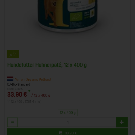
Hundefutter Hühnerpaté, 12 x 400 g
Yarrah Organic Petfood
EU-Bio-Standard
bisher 37,50 €
*
33,90 €
/ 12 x 400 g
1 * 12 x 400 g (7,05 € / kg)
12 x 400 g
Anzahl
33,90
€