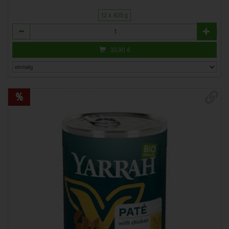
12 x 405 g
Anzahl
33,90
€