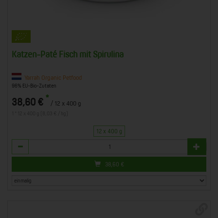
Katzen-Paté Fisch mit Spirulina
Yarrah Organic Petfood
96% EU-Bio-Zutaten
*
38,60 €
/ 12 x 400 g
1 * 12 x 400 g (8,03 € / kg)
12 x 400 g
Anzahl
38,60
€