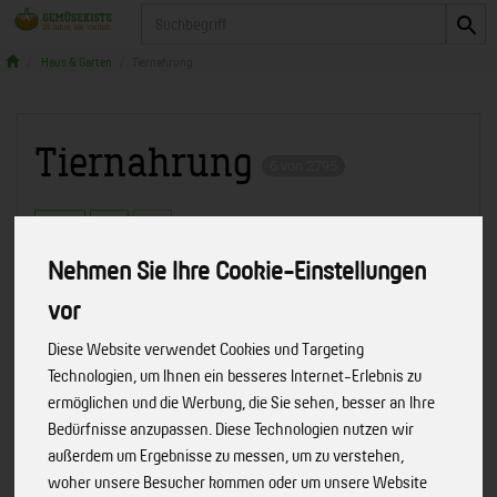
Produkt
Haus & Garten
Tiernahrung
Tiernahrung
6 von 2795
Nehmen Sie Ihre Cookie-Einstellungen
vor
Hersteller
Allergene
Diese Website verwendet Cookies und Targeting
Technologien, um Ihnen ein besseres Internet-Erlebnis zu
ermöglichen und die Werbung, die Sie sehen, besser an Ihre
Bedürfnisse anzupassen. Diese Technologien nutzen wir
außerdem um Ergebnisse zu messen, um zu verstehen,
woher unsere Besucher kommen oder um unsere Website