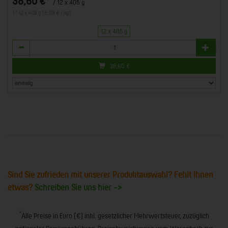
38,60 €
/ 12 x 405 g
1 * 12 x 405 g (8,03 € / kg)
12 x 405 g
Anzahl
38,60
€
Sind Sie zufrieden mit unserer Produktauswahl? Fehlt Ihnen
etwas?
Schreiben Sie uns hier ->
*
Alle Preise in Euro (€) inkl. gesetzlicher Mehrwertsteuer, zuzüglich