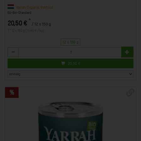
Yarrah Organic Petfood
EU-Bio-Standard
*
20,50 €
/ 12 x 150 g
1 * 12 x 150 g (11,40 € / kg)
12 x 150 g
Anzahl
20,50
€