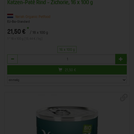
Katzen-Paté Rind - Zichorie, 16 x 100 g
Yarrah Organic Petfood
EU-Bio-Standard
*
21,50 €
/ 16 x 100 g
1 * 16 x 100 g (13,44 € / kg)
16 x 100 g
Anzahl
21,50
€