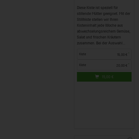
Diese Kiste ist speziell für
stillende Mütter geeignet. Mit der
Stillkiste stellen wir Ihren
Kisteninhalt jede Woche aus
abwechselungsreichem Gemüse,
Salat und frischen Kräutern
zusammen. Bei der Auswahl...
*
Kiste
15,00 €
*
Kiste
20,00 €
15,00
€