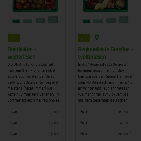
Obstkisten -
Regionalkiste Gemüse -
weiterlesen
weiterlesen
Die Obstkiste wird stets mit
In die "Regionalkiste Gemüse"
frischen Stein- und Kernobst,
kommen ausschließlich Bio-
sowie Südfrüchten der Saison
Gemüse aus der Region Hannover
gefüllt. Ein Grundanteil besteht
oder Norddeutschland hinein. Nur
meistens (nicht immer) aus
im Winter und Frühjahr müssen
Äpfeln, Birnen und Bananen. Im
wir manchmal auf Bio-Gemüse
Sommer ist auch viel regionales...
aus dem gesamten deutschen...
*
*
Kiste
Kiste
12,50 €
15,00 €
*
*
Kiste
Kiste
15,00 €
17,50 €
*
*
Kiste
Kiste
17,50 €
20,00 €