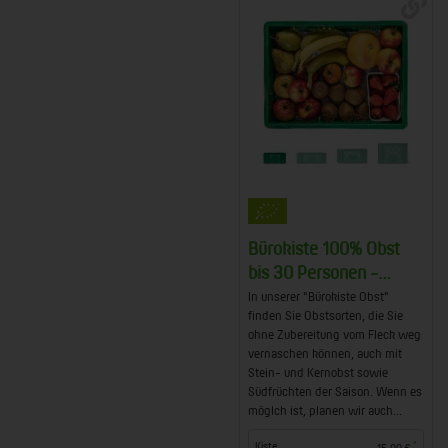
Bürokiste 100% Obst
bis 30 Personen -
weiterlesen
In unserer "Bürokiste Obst"
finden Sie Obstsorten, die Sie
ohne Zubereitung vom Fleck weg
vernaschen können, auch mit
Stein- und Kernobst sowie
Südfrüchten der Saison. Wenn es
möglch ist, planen wir auch...
*
Kiste
15,00 €