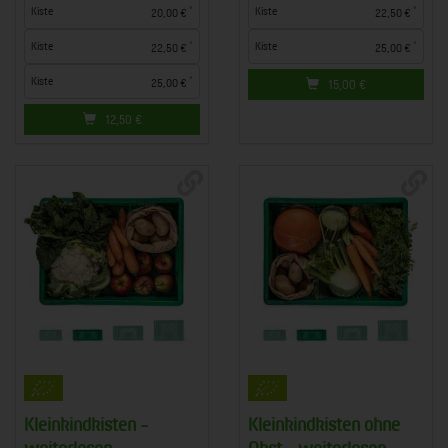
*
*
Kiste
Kiste
20,00 €
22,50 €
*
*
Kiste
Kiste
22,50 €
25,00 €
*
Kiste
25,00 €
15,00
€
12,50
€
Kleinkindkisten -
Kleinkindkisten ohne
weiterlesen
Obst - weiterlesen