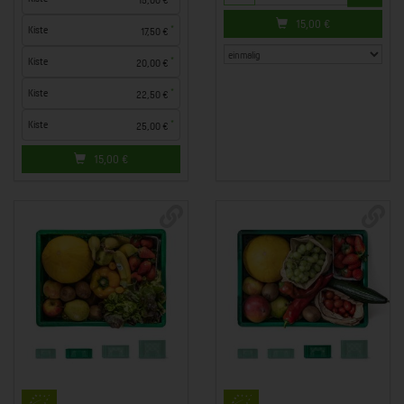
15,00
€
*
Kiste
17,50 €
*
Kiste
20,00 €
*
Kiste
22,50 €
*
Kiste
25,00 €
15,00
€