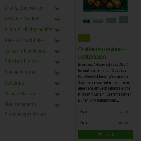
Brot & Backwaren
VEGANE Produkte
Milch & Milchprodukte
Käse & Frischkäse
Obstkisten regional -
Aufschnitt & Wurst
weiterlesen
Frisches Fleisch
In unsere "Regionalkiste Obst"
kommt vornehmlich Obst aus
Speisekammer
Norddeutschland. Während der
Sommersaison liefern wir Ihnen
Getränke
eine sehr abwechselungsreiche
Haus & Garten
Kiste mit Äpfeln, Beerenfrüchten,
Birnen und heimischen...
Naturkosmetik
*
Kiste
7,50 €
Einkaufsgutscheine
*
Kiste
10,00 €
7,50
€