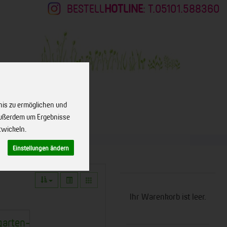
BESTELL
HOTLINE
: T.05101.588360
nis zu ermöglichen und
 außerdem um Ergebnisse
KONTAKT
twickeln.
Einstellungen ändern
Ihr Warenkorb ist leer.
garten-