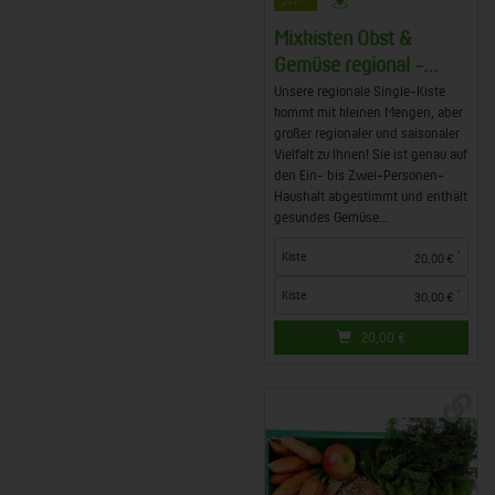
Mixkisten Obst &
Gemüse regional -
weiterlesen
Unsere regionale Single-Kiste
kommt mit kleinen Mengen, aber
großer regionaler und saisonaler
Vielfalt zu Ihnen! Sie ist genau auf
den Ein- bis Zwei-Personen-
Haushalt abgestimmt und enthält
gesundes Gemüse...
*
Kiste
20,00 €
*
Kiste
30,00 €
20,00
€