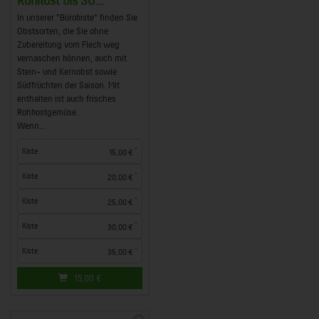
Personen - weiterlesen
In unserer "Bürokiste" finden Sie
Obstsorten, die Sie ohne
Zubereitung vom Fleck weg
vernaschen können, auch mit
Stein- und Kernobst sowie
Südfrüchten der Saison. Mit
enthalten ist auch frisches
Rohkostgemüse.
Wenn...
*
Kiste
15,00 €
*
Kiste
20,00 €
*
Kiste
25,00 €
*
Kiste
30,00 €
*
Kiste
35,00 €
15,00
€