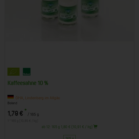
Kaffeesahne 10 %
ÖMA, Lindenberg im Allgäu
Bioland
*
1,79 €
/ 165 g
1 * 165 g (10,85 € / kg)
ab 12: 165 g 1,80 € (10,91 € / kg)
165 g