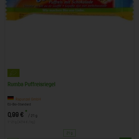
Rumba Puffreisriegel
Rapunzel GmbH
EU-Bio-Standard
*
0,99 €
/ 21 g
1 * 21 g (47,14 € / kg)
21 g