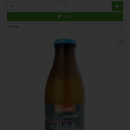
Anzahl
1,99
€