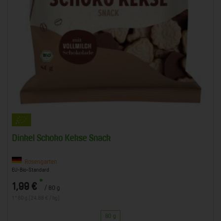
Dinkel Schoko Kekse Snack
Rosengarten
EU-Bio-Standard
*
1,99 €
/ 80 g
1 * 80 g (24,88 € / kg)
80 g