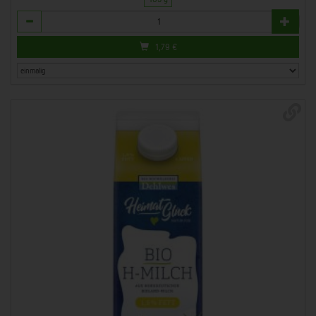
Anzahl
1,79
€