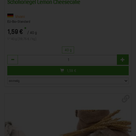
Schokoriegel Lemon Cheesecake
Vivani
EU-Bio-Standard
*
1,59 €
/ 40 g
1 * 40 g (39,75 € / kg)
40 g
Anzahl
1,59
€