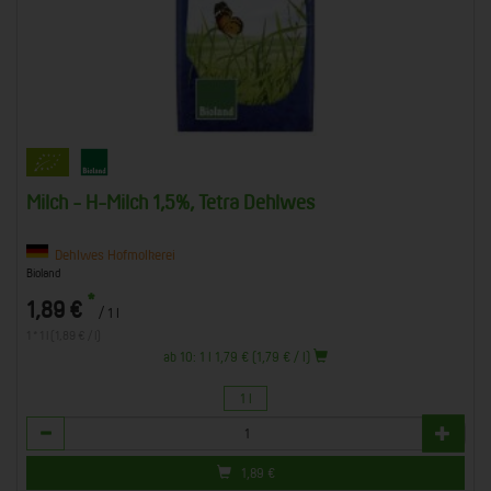
Milch - H-Milch 1,5%, Tetra Dehlwes
Dehlwes Hofmolkerei
Bioland
*
1,89 €
/ 1 l
1 * 1 l (1,89 € / l)
ab 10: 1 l 1,79 € (1,79 € / l)
1 l
Anzahl
1,89
€