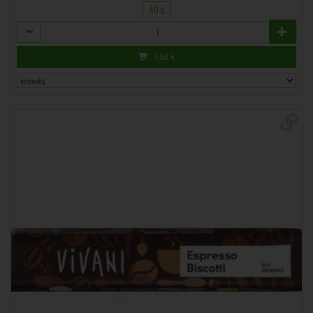
40 g
Anzahl
1,59
€