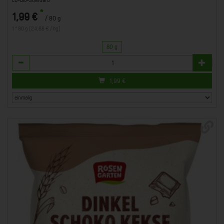
*
1,99 €
/ 80 g
1 * 80 g (24,88 € / kg)
80 g
Anzahl
1,99
€