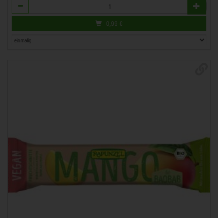
Anzahl
0,99
€