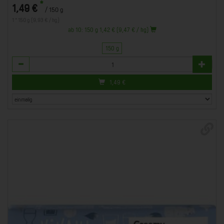
*
1,49 €
/ 150 g
1 * 150 g (9,93 € / kg)
ab 10: 150 g 1,42 € (9,47 € / kg)
150 g
Anzahl
1,49
€