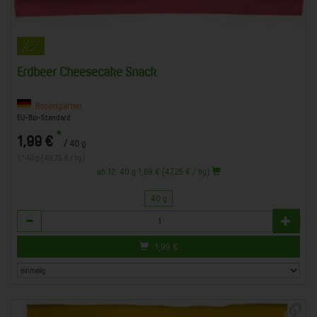
Erdbeer Cheesecake Snack
Rosengarten
EU-Bio-Standard
*
1,99 €
/ 40 g
1 * 40 g (49,75 € / kg)
ab 12: 40 g 1,89 € (47,25 € / kg)
40 g
Anzahl
1,99
€