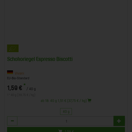
Schokoriegel Espresso Biscotti
Vivani
EU-Bio-Standard
*
1,59 €
/ 40 g
1 * 40 g (39,75 € / kg)
ab 18: 40 g 1,51 € (37,75 € / kg)
40 g
Anzahl
1,59
€