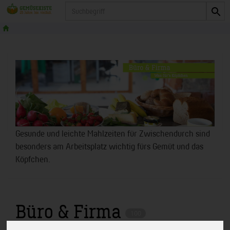
Produkt
Gesunde und leichte Mahlzeiten für Zwischendurch sind
besonders am Arbeitsplatz wichtig fürs Gemüt und das
Köpfchen.
Büro & Firma
100