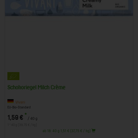
Schokoriegel Milch Crème
Vivani
EU-Bio-Standard
*
1,59 €
/ 40 g
1 * 40 g (39,75 € / kg)
ab 18: 40 g 1,51 € (37,75 € / kg)