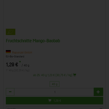
Fruchtschnitte Mango-Baobab
Rapunzel GmbH
EU-Bio-Standard
*
1,29 €
/ 40 g
1 * 40 g (32,25 € / kg)
ab 25: 40 g 1,23 € (30,75 € / kg)
40 g
Anzahl
1,29
€