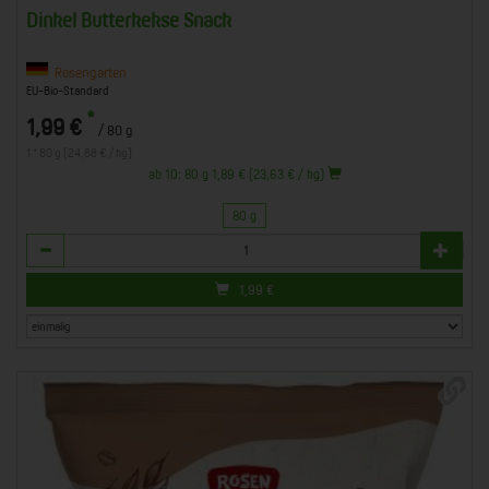
Dinkel Butterkekse Snack
Rosengarten
EU-Bio-Standard
*
1,99 €
/ 80 g
1 * 80 g (24,88 € / kg)
ab 10: 80 g 1,89 € (23,63 € / kg)
80 g
Anzahl
1,99
€