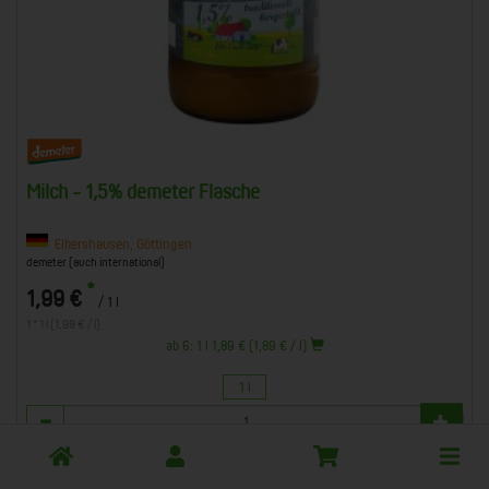
Milch - 1,5% demeter Flasche
Elkershausen, Göttingen
demeter (auch international)
*
1,99 €
/ 1 l
1 * 1 l (1,99 € / l)
ab 6: 1 l 1,89 € (1,89 € / l)
1 l
Anzahl
Toggle
1,99
€
cart