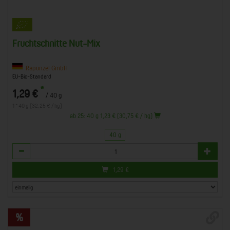
Fruchtschnitte Nut-Mix
Rapunzel GmbH
EU-Bio-Standard
*
1,29 €
/ 40 g
1 * 40 g (32,25 € / kg)
ab 25: 40 g 1,23 € (30,75 € / kg)
40 g
Anzahl
1,29
€