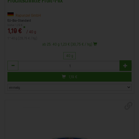
Fruchtschnitte Fruit-Mix
Rapunzel GmbH
EU-Bio-Standard
bisher 1,29 €
*
1,19 €
/ 40 g
1 * 40 g (29,75 € / kg)
ab 25: 40 g 1,23 € (30,75 € / kg)
40 g
Anzahl
1,19
€